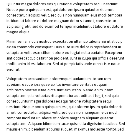
Quuntur magni dolores eos qui ratione voluptatem sequi nesciunt.
Neque porro quisquam est, qui dolorem ipsum quiaolor sit amet,
consectetur, adipisci velit, sed quia non numquam eius modi tempora
incidunt ut labore et dolore magnam dolor sit amet, consectetur
adipisicing elit, sed do eiusmod tempor incididunt ut labore et dolore
magna aliqua.
Minim veniam, quis nostrud exercitation ullamco laboris nisi ut aliquip
ex ea commodo consequat. Duis aute irure dolor in reprehenderit in
voluptate velit esse cillum dolore eu fugiat nulla pariatur. Excepteur
sint occaecat cupidatat non proident, sunt in culpa qui officia deserunt
mollit anim id est laborum. Sed ut perspiciatis unde omnis iste natus
error sit.
Voluptatem accusantium doloremque laudantium, totam rem
aperiam, eaque ipsa quae ab illo inventore veritatis et quasi
architecto beatae vitae dicta sunt explicabo. Nemo enim ipsam
voluptatem quia voluptas sit aspernatur aut odit aut fugit, sed quia
consequuntur magni dolores eos qui ratione voluptatem sequi
nesciunt. Neque porro quisquam est, qui dolorem ipsum quia dolor sit
amet, consectetur, adipisci velit, sed quia non numquam eius modi
tempora incidunt ut labore et dolore magnam aliquam quaerat
voluptatem. Aliquam bibendum lacus quis nulla dignissim faucibus. Sed
mauris enim, bibendum at purus aliquet, maximus molestie tortor. Sed