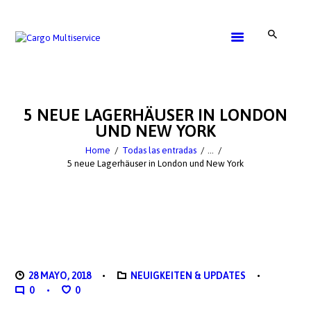
SERVICE
GET A QUOTE
5 NEUE LAGERHÄUSER IN LONDON
CONTACTS
UND NEW YORK
Home
Todas las entradas
...
5 neue Lagerhäuser in London und New York
28 MAYO, 2018
NEUIGKEITEN & UPDATES
0
0