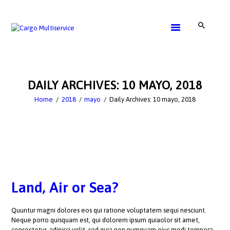
SERVICE
GET A QUOTE
DAILY ARCHIVES: 10 MAYO, 2018
CONTACTS
Home
2018
mayo
Daily Archives: 10 mayo, 2018
Land, Air or Sea?
Quuntur magni dolores eos qui ratione voluptatem sequi nesciunt.
Neque porro quisquam est, qui dolorem ipsum quiaolor sit amet,
consectetur, adipisci velit, sed quia non numquam eius modi tempora