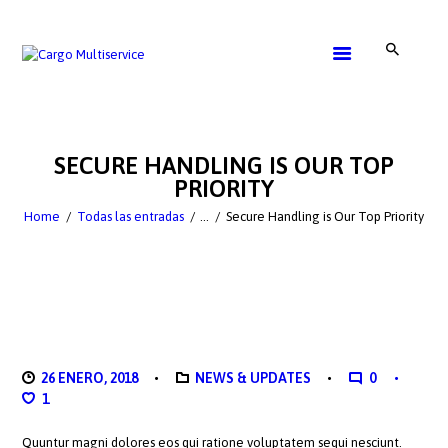
SERVICE
GET A QUOTE
SECURE HANDLING IS OUR TOP
CONTACTS
PRIORITY
Home
Todas las entradas
...
Secure Handling is Our Top Priority
26 ENERO, 2018
NEWS & UPDATES
0
1
Quuntur magni dolores eos qui ratione voluptatem sequi nesciunt.