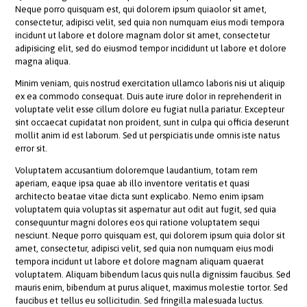
Neque porro quisquam est, qui dolorem ipsum quiaolor sit amet,
consectetur, adipisci velit, sed quia non numquam eius modi tempora
incidunt ut labore et dolore magnam dolor sit amet, consectetur
adipisicing elit, sed do eiusmod tempor incididunt ut labore et dolore
magna aliqua.
Minim veniam, quis nostrud exercitation ullamco laboris nisi ut aliquip
ex ea commodo consequat. Duis aute irure dolor in reprehenderit in
voluptate velit esse cillum dolore eu fugiat nulla pariatur. Excepteur
sint occaecat cupidatat non proident, sunt in culpa qui officia deserunt
mollit anim id est laborum. Sed ut perspiciatis unde omnis iste natus
error sit.
Voluptatem accusantium doloremque laudantium, totam rem
aperiam, eaque ipsa quae ab illo inventore veritatis et quasi
architecto beatae vitae dicta sunt explicabo. Nemo enim ipsam
voluptatem quia voluptas sit aspernatur aut odit aut fugit, sed quia
consequuntur magni dolores eos qui ratione voluptatem sequi
nesciunt. Neque porro quisquam est, qui dolorem ipsum quia dolor sit
amet, consectetur, adipisci velit, sed quia non numquam eius modi
tempora incidunt ut labore et dolore magnam aliquam quaerat
voluptatem. Aliquam bibendum lacus quis nulla dignissim faucibus. Sed
mauris enim, bibendum at purus aliquet, maximus molestie tortor. Sed
faucibus et tellus eu sollicitudin. Sed fringilla malesuada luctus.