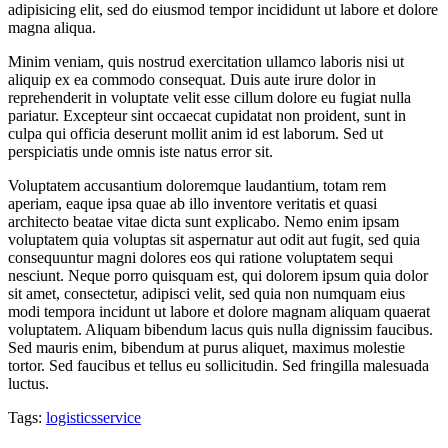
adipisicing elit, sed do eiusmod tempor incididunt ut labore et dolore
magna aliqua.
Minim veniam, quis nostrud exercitation ullamco laboris nisi ut
aliquip ex ea commodo consequat. Duis aute irure dolor in
reprehenderit in voluptate velit esse cillum dolore eu fugiat nulla
pariatur. Excepteur sint occaecat cupidatat non proident, sunt in
culpa qui officia deserunt mollit anim id est laborum. Sed ut
perspiciatis unde omnis iste natus error sit.
Voluptatem accusantium doloremque laudantium, totam rem
aperiam, eaque ipsa quae ab illo inventore veritatis et quasi
architecto beatae vitae dicta sunt explicabo. Nemo enim ipsam
voluptatem quia voluptas sit aspernatur aut odit aut fugit, sed quia
consequuntur magni dolores eos qui ratione voluptatem sequi
nesciunt. Neque porro quisquam est, qui dolorem ipsum quia dolor
sit amet, consectetur, adipisci velit, sed quia non numquam eius
modi tempora incidunt ut labore et dolore magnam aliquam quaerat
voluptatem. Aliquam bibendum lacus quis nulla dignissim faucibus.
Sed mauris enim, bibendum at purus aliquet, maximus molestie
tortor. Sed faucibus et tellus eu sollicitudin. Sed fringilla malesuada
luctus.
Tags:
logistics
service